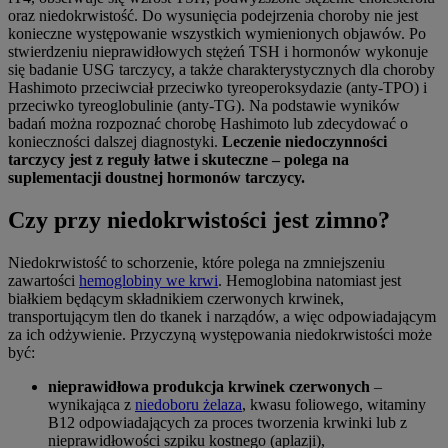
oraz niedokrwistość. Do wysunięcia podejrzenia choroby nie jest
konieczne występowanie wszystkich wymienionych objawów. Po
stwierdzeniu nieprawidłowych stężeń TSH i hormonów wykonuje
się badanie USG tarczycy, a także charakterystycznych dla choroby
Hashimoto przeciwciał przeciwko tyreoperoksydazie (anty-TPO) i
przeciwko tyreoglobulinie (anty-TG). Na podstawie wyników
badań można rozpoznać chorobę Hashimoto lub zdecydować o
konieczności dalszej diagnostyki.
Leczenie niedoczynności
tarczycy jest z reguły łatwe i skuteczne – polega na
suplementacji doustnej hormonów tarczycy.
Czy przy niedokrwistości jest zimno?
Niedokrwistość to schorzenie, które polega na zmniejszeniu
zawartości
hemoglobiny we krwi
. Hemoglobina natomiast jest
białkiem będącym składnikiem czerwonych krwinek,
transportującym tlen do tkanek i narządów, a więc odpowiadającym
za ich odżywienie. Przyczyną występowania niedokrwistości może
być:
nieprawidłowa produkcja krwinek czerwonych
–
wynikająca z
niedoboru żelaza
, kwasu foliowego, witaminy
B12 odpowiadających za proces tworzenia krwinki lub z
nieprawidłowości szpiku kostnego (aplazji),