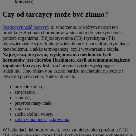
kończyn
).
Czy od tarczycy może być zimno?
Niedoczynność tarczycy
to schorzenie, w którym narząd ten
produkuje zbyt mało hormonów w stosunku do rzeczywistych
potrzeb organizmu. Trójjodotyronina (T3) i tyroksyna (T4)
odpowiedzialne są za funkcje wielu tkanek i narządów, stymulację
metabolizmu, a także termogenezę, czyli wytwarzanie ciepła.
Najczęstszą przyczyną występowania niedoboru tych
hormonów jest choroba Hashimoto, czyli autoimmunologiczne
zapalenie tarczycy.
Jest to schorzenie często występujące
rodzinnie. Jego objawy są często bardzo niecharakterystyczne i
łatwe do przeoczenia. Należą do nich:
uczucie zimna,
zmęczenie,
senność,
przyrost masy ciała,
zaparcia,
sucha skóra i włosy,
zaburzenia miesiączkowania
.
W badaniach laboratoryjnych, poza zmniejszeniem poziomu fT3 i
fT4, obserwuje się wzrost TSH, podwyższone stężenie cholesterolu