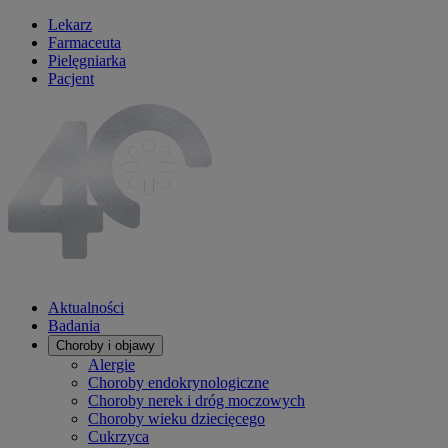
Lekarz
Farmaceuta
Pielęgniarka
Pacjent
Aktualności
Badania
Choroby i objawy
Alergie
Choroby endokrynologiczne
Choroby nerek i dróg moczowych
Choroby wieku dziecięcego
Cukrzyca