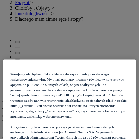
Pacjent
>
Choroby i objawy
>
Inne dolegliwości
>
Dlaczego mam zimne ręce i stopy?
Szacowany czas czytania: 5 minut
Stosujemy niezbędne pliki cookie w celu zapewnienia prawidłowego
Dlaczego mam zimne ręce i stopy?
funkcjonowania serwisu. My i nasi partnerzy możemy również wykorzystywać
opcjonalne pliki cookie w innych celach, w tym analitycznych i do
personalizowania reklam. Korzystanie z opcjonalnych plików cookie wymaga
Wróć do listy
Data:
05.05.2024
Twojej zgody, którą możesz wyrazić, klikając „Zaakceptuj wszystkie”. Jeśli nie
wyrażasz zgody na wykorzystywanie jakichkolwiek opcjonalnych plików cookie,
kliknij „Odrzuć”. Jeśli chcesz wybrać pliki cookie, na których stosowanie
Termoregulacja to jedna z najważniejszych funkcji naszego
wyrażasz zgodę, kliknij „Zarządzaj cookies”. Zgodę możesz wycofać w każdym
organizmu.
Człowiek jest stałocieplny, przez co konieczne było
momencie, zmieniając wybrane ustawienia.
wykształcenie pierwotnych mechanizmów chroniących go przed
wahaniami temperatury, do których należą między innymi obecność
Korzystanie z plików cookie wiąże się z przetwarzaniem Twoich danych
tkanki tłuszczowej, czy wydzielanie hormonów odpowiadających
osobowych. Ich Administratorem jest Adamed Pharma S.A. W pewnych
za metabolizm.
przypadkach administratorami Twoich danych mogą być również nasi partnerzy.