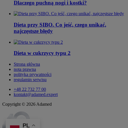
Dlaczego puchną nogi i kostki?
Dieta przy SIBO. Co jeść, czego unikać,
najczęstsze błędy
Dieta w cukrzycy typu 2
Strona główna
nota prawna
polityka prywatności
regulamin serwisu
+48 22 732 77 00
kontakt@adamed.expert
Copyright © 2026 Adamed
PL