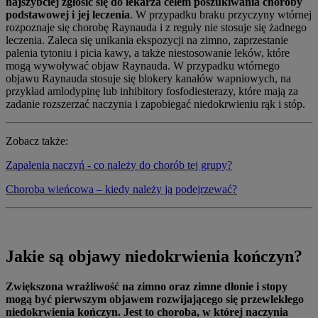
najszybciej zgłosić się do lekarza celem poszukiwania choroby
podstawowej i jej leczenia
. W przypadku braku przyczyny wtórnej
rozpoznaje się chorobę Raynauda i z reguły nie stosuje się żadnego
leczenia. Zaleca się unikania ekspozycji na zimno, zaprzestanie
palenia tytoniu i picia kawy, a także niestosowanie leków, które
mogą wywoływać objaw Raynauda. W przypadku wtórnego
objawu Raynauda stosuje się blokery kanałów wapniowych, na
przykład amlodypinę lub inhibitory fosfodiesterazy, które mają za
zadanie rozszerzać naczynia i zapobiegać niedokrwieniu rąk i stóp.
Zobacz także:
Zapalenia naczyń - co należy do chorób tej grupy?
Choroba wieńcowa – kiedy należy ją podejrzewać?
Jakie są objawy niedokrwienia kończyn?
Zwiększona wrażliwość na zimno oraz zimne dłonie i stopy
mogą być pierwszym objawem rozwijającego się przewlekłego
niedokrwienia kończyn. Jest to choroba, w której naczynia