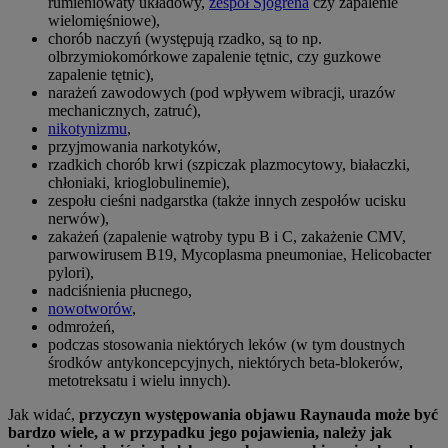
rumieniowaty układowy,
zespół Sjögrena
czy zapalenie
wielomięśniowe),
chorób naczyń (występują rzadko, są to np.
olbrzymiokomórkowe zapalenie tętnic, czy guzkowe
zapalenie tętnic),
narażeń zawodowych (pod wpływem wibracji, urazów
mechanicznych, zatruć),
nikotynizmu
,
przyjmowania narkotyków,
rzadkich chorób krwi (szpiczak plazmocytowy, białaczki,
chłoniaki, krioglobulinemie),
zespołu cieśni nadgarstka (także innych zespołów ucisku
nerwów),
zakażeń (zapalenie wątroby typu B i C, zakażenie CMV,
parwowirusem B19, Mycoplasma pneumoniae, Helicobacter
pylori),
nadciśnienia płucnego,
nowotworów
,
odmrożeń,
podczas stosowania niektórych leków (w tym doustnych
środków antykoncepcyjnych, niektórych beta-blokerów,
metotreksatu i wielu innych).
Jak widać,
przyczyn występowania objawu Raynauda może być
bardzo wiele, a w przypadku jego pojawienia, należy jak