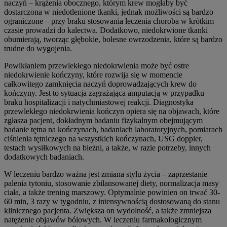
naczyń – krążenia obocznego, którym krew mogłaby być
dostarczona w niedotlenione tkanki, jednak możliwości są bardzo
ograniczone – przy braku stosowania leczenia choroba w krótkim
czasie prowadzi do kalectwa. Dodatkowo, niedokrwione tkanki
obumierają, tworząc głębokie, bolesne owrzodzenia, które są bardzo
trudne do wygojenia.
Powikłaniem przewlekłego niedokrwienia może być ostre
niedokrwienie kończyny, które rozwija się w momencie
całkowitego zamknięcia naczyń doprowadzających krew do
kończyny. Jest to sytuacja zagrażająca amputacją w przypadku
braku hospitalizacji i natychmiastowej reakcji. Diagnostyka
przewlekłego niedokrwienia kończyn opiera się na objawach, które
zgłasza pacjent, dokładnym badaniu fizykalnym obejmującym
badanie tętna na kończynach, badaniach laboratoryjnych, pomiarach
ciśnienia tętniczego na wszystkich kończynach, USG doppler,
testach wysiłkowych na bieżni, a także, w razie potrzeby, innych
dodatkowych badaniach.
W leczeniu bardzo ważna jest zmiana stylu życia – zaprzestanie
palenia tytoniu, stosowanie zbilansowanej diety, normalizacja masy
ciała, a także trening marszowy. Optymalnie powinien on trwać 30-
60 min, 3 razy w tygodniu, z intensywnością dostosowaną do stanu
klinicznego pacjenta. Zwiększa on wydolność, a także zmniejsza
natężenie objawów bólowych. W leczeniu farmakologicznym