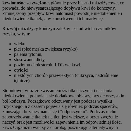
krwionośne są zwężone,
głównie przez blaszki miażdżycowe, co
prowadzi do niewystarczającego dopływu krwi do kończyny.
Zmniejszony przepływ krwi natomiast powoduje niedotlenienie i
niedokrwienie tkanek, a w konsekwencji ich martwicę.
Rozwój miażdżycy kończyn zależny jest od wielu czynników
ryzyka, w tym:
wieku,
płci (płeć męska zwiększa ryzyko),
palenia tytoniu,
stosowanej diety,
poziomu cholesterolu LDL we krwi,
otyłości,
niektórych chorób przewlekłych (cukrzyca, nadciśnienie
tętnicze).
Stopniowo, wraz ze zwężaniem światła naczynia i nasilania
niedokrwienia pojawiają się dodatkowe objawy, przede wszystkim
ból kończyn. Początkowo odczuwany jest podczas wysiłku
fizycznego, a z czasem pojawia się również podczas spacerów,
zmuszając do zatrzymania się i “odpoczynku”. Podczas ruchu
zapotrzebowanie tkanek na tlen jest większe, a przez zwężenie
naczyń brak jest możliwości zapewnienia im odpowiedniej ilości
krwi. Organizm walczy z chorobą, poszukując alternatywnych