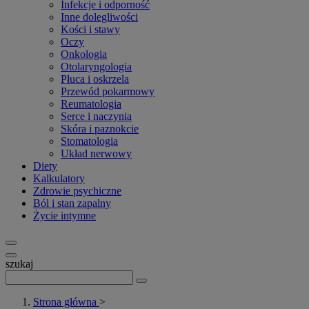
Infekcje i odporność
Inne dolegliwości
Kości i stawy
Oczy
Onkologia
Otolaryngologia
Płuca i oskrzela
Przewód pokarmowy
Reumatologia
Serce i naczynia
Skóra i paznokcie
Stomatologia
Układ nerwowy
Diety
Kalkulatory
Zdrowie psychiczne
Ból i stan zapalny
Życie intymne
szukaj
Strona główna
>