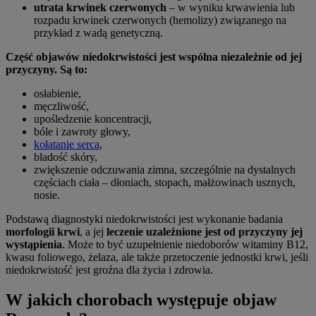
utrata krwinek czerwonych
– w wyniku krwawienia lub
rozpadu krwinek czerwonych (hemolizy) związanego na
przykład z wadą genetyczną.
Część objawów niedokrwistości jest wspólna niezależnie od jej
przyczyny. Są to:
osłabienie,
męczliwość,
upośledzenie koncentracji,
bóle i zawroty głowy,
kołatanie serca
,
bladość skóry,
zwiększenie odczuwania zimna, szczególnie na dystalnych
częściach ciała – dłoniach, stopach, małżowinach usznych,
nosie.
Podstawą diagnostyki niedokrwistości jest wykonanie badania
morfologii krwi
, a jej
leczenie uzależnione jest od przyczyny jej
wystąpienia
. Może to być uzupełnienie niedoborów witaminy B12,
kwasu foliowego, żelaza, ale także przetoczenie jednostki krwi, jeśli
niedokrwistość jest groźna dla życia i zdrowia.
W jakich chorobach występuje objaw