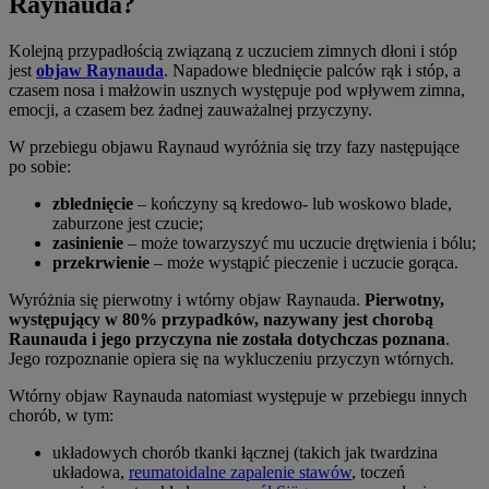
Raynauda?
Kolejną przypadłością związaną z uczuciem zimnych dłoni i stóp
jest
objaw Raynauda
. Napadowe blednięcie palców rąk i stóp, a
czasem nosa i małżowin usznych występuje pod wpływem zimna,
emocji, a czasem bez żadnej zauważalnej przyczyny.
W przebiegu objawu Raynaud wyróżnia się trzy fazy następujące
po sobie:
zblednięcie
– kończyny są kredowo- lub woskowo blade,
zaburzone jest czucie;
zasinienie
– może towarzyszyć mu uczucie drętwienia i bólu;
przekrwienie
– może wystąpić pieczenie i uczucie gorąca.
Wyróżnia się pierwotny i wtórny objaw Raynauda.
Pierwotny,
występujący w 80% przypadków, nazywany jest chorobą
Raunauda i jego przyczyna nie została dotychczas poznana
.
Jego rozpoznanie opiera się na wykluczeniu przyczyn wtórnych.
Wtórny objaw Raynauda natomiast występuje w przebiegu innych
chorób, w tym:
układowych chorób tkanki łącznej (takich jak twardzina
układowa,
reumatoidalne zapalenie stawów
, toczeń