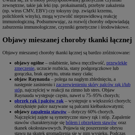
zewnętrzne, takie jak leki (np. prokainamid), przebyte zakażenia
(np. wirus CMV, EBV) czy toksyny (np. związki krzemu,
polichlorek winylu), mogą wyzwolić nieprawidłową reakcję
immunologiczną. Podsumowując, za rozwój choroby odpowiadają
zaburzenia immunologiczne, czynniki genetyczne i środowiskowe.
Objawy mieszanej choroby tkanki łącznej
Objawy mieszanej choroby tkanki łącznej są bardzo zróżnicowane:
objawy ogólne
– osłabienie, łatwa męczliwość,
przewlekłe
zmęczenie
, uczucie rozbicia, stany podgorączkowe lub
gorączka, brak apetytu, utrata masy ciała;
objaw Raynauda
– polega na nagłym zblednięciu, a
następnie zasinieniu i
zaczerwienieniu skóry palców rąk i/lub
stó
p, najczęściej w reakcji na zimno lub stres. Objaw
Raynauda występuje często, nawet u 75–95% chorych;
obrzęk rąk i palców rąk
– występuje u większości chorych;
obrzęknięte palce nazywane są palcami kiełbaskowatymi;
objawy
zapalenia stawów
– dotyczy 60% chorych.
Najczęściej zajęte są symetryczne stawy rąk i stóp. Zapalenie
stawów charakteryzuje się
bólem i obrzękiem stawów
oraz
tkanek okołostawowych. Pojawia się poszerzenie obrysu
stawu na skutek gromadzenia się w nim wysięku. Podczas