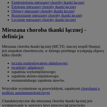
Epidemiologia mieszanej choroby tkanki łącznej
Etiologia mieszanej choroby tkanki łącznej
Objawy mieszanej choroby tkanki łącznej
Rozpoznanie mieszanej choroby tkanki łącznej
Leczenie mieszanej choroby tkanki łącznej
Mieszana choroba tkanki łącznej -
definicja
Mieszana choroba tkanki łącznej (MCTD, inaczej zespół Sharpa)
jest zespołem chorobowym, w którego przebiegu występują objawy
kilku chorób:
tocznia rumieniowatego układowego
;
twardziny układowej
;
zapalenia wielomięśniowego;
zapalenia skórno-mięśniowego;
reumatoidalnego zapalenia stawów.
Wszystkie wymienione są przewlekłymi, zapalnymi
chorobami o
podłożu autoimmunologicznym
.
Charakterystyczne dla mieszanej choroby tkanki łącznej jest
występowanie w surowicy krwi przeciwciał przeciwko