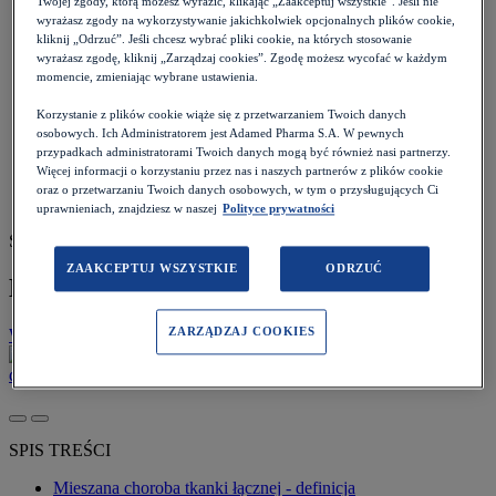
Twojej zgody, którą możesz wyrazić, klikając „Zaakceptuj wszystkie”. Jeśli nie
Pacjent
>
wyrażasz zgody na wykorzystywanie jakichkolwiek opcjonalnych plików cookie,
Choroby i objawy
>
kliknij „Odrzuć”. Jeśli chcesz wybrać pliki cookie, na których stosowanie
Reumatologia
>
wyrażasz zgodę, kliknij „Zarządzaj cookies”. Zgodę możesz wycofać w każdym
Mieszana choroba tkanki łącznej
momencie, zmieniając wybrane ustawienia.
Korzystanie z plików cookie wiąże się z przetwarzaniem Twoich danych
osobowych. Ich Administratorem jest Adamed Pharma S.A. W pewnych
przypadkach administratorami Twoich danych mogą być również nasi partnerzy.
Więcej informacji o korzystaniu przez nas i naszych partnerów z plików cookie
oraz o przetwarzaniu Twoich danych osobowych, w tym o przysługujących Ci
uprawnieniach, znajdziesz w naszej
Polityce prywatności
Szacowany czas czytania: 5 minut
ZAAKCEPTUJ WSZYSTKIE
ODRZUĆ
Mieszana choroba tkanki łącznej
ZARZĄDZAJ COOKIES
Wróć do listy
Data:
12.01.2023
dr hab. n. med. Marta Swarowska-Skuza
SPIS TREŚCI
Mieszana choroba tkanki łącznej - definicja