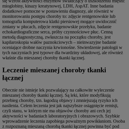
się wzrost aktywności enzymów świadczący o uszkodzeniu mięśni:
mioglobiny, kinazy kreatynowej, LDH, AspAT. Inne badania
dodatkowe pomocne w postawieniu diagnozy, ale również w
monitorowaniu postępu choroby to: zdjęcie rentgenowskie lub
tomografia komputerowa klatki piersiowej mogące uwidocznić
zmiany w płucach, zdjęcie rentgenowskie przełyku, badanie
echokardiograficzne serca, próby czynnościowe płuc. Cenną
metodą diagnostyczną, zwłaszcza na początku choroby, jest
kapilaroskopia wałów paznokciowych – nieinwazyjne badanie
oceniające drobne naczynia krwionośne. Stwierdzenie patologii w
tych naczyniach jest typowe dla twardziny układowej, ale również
właśnie dla mieszanej choroby tkanki łącznej.
Leczenie mieszanej choroby tkanki
łącznej
Obecnie nie istnieje lek pozwalający na całkowite wyleczenie
mieszanej choroby tkanki łącznej. Są leki, które modyfikują
przebieg choroby, tzn. łagodzą objawy i zmniejszają ryzyko ich
nasilenia. Celem leczenia jest jak najszybsze osiągnięcie remisji,
czyli stanu, w którym nie ma objawów choroby ani cech jej
aktywności w badaniach laboratoryjnych i obrazowych. Szybkie
wprowadzenie leczenia zapobiega poważnym powikłaniom. Osoba
z rozpoznaną mieszaną chorobą tkanki łącznej powinna być pod