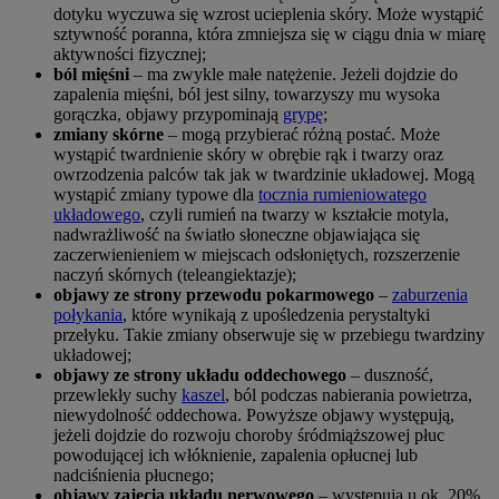
dotyku wyczuwa się wzrost ucieplenia skóry. Może wystąpić
sztywność poranna, która zmniejsza się w ciągu dnia w miarę
aktywności fizycznej;
ból mięśni
– ma zwykle małe natężenie. Jeżeli dojdzie do
zapalenia mięśni, ból jest silny, towarzyszy mu wysoka
gorączka, objawy przypominają
grypę
;
zmiany skórne
– mogą przybierać różną postać. Może
wystąpić twardnienie skóry w obrębie rąk i twarzy oraz
owrzodzenia palców tak jak w twardzinie układowej. Mogą
wystąpić zmiany typowe dla
tocznia rumieniowatego
układowego
, czyli rumień na twarzy w kształcie motyla,
nadwrażliwość na światło słoneczne objawiająca się
zaczerwienieniem w miejscach odsłoniętych, rozszerzenie
naczyń skórnych (teleangiektazje);
objawy ze strony przewodu pokarmowego
–
zaburzenia
połykania
, które wynikają z upośledzenia perystaltyki
przełyku. Takie zmiany obserwuje się w przebiegu twardziny
układowej;
objawy ze strony układu oddechowego
– duszność,
przewlekły suchy
kaszel
, ból podczas nabierania powietrza,
niewydolność oddechowa. Powyższe objawy występują,
jeżeli dojdzie do rozwoju choroby śródmiąższowej płuc
powodującej ich włóknienie, zapalenia opłucnej lub
nadciśnienia płucnego;
objawy zajęcia układu nerwowego
– występują u ok. 20%