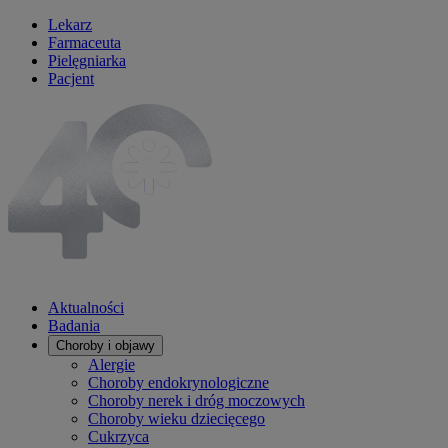
Lekarz
Farmaceuta
Pielęgniarka
Pacjent
Aktualności
Badania
Choroby i objawy
Alergie
Choroby endokrynologiczne
Choroby nerek i dróg moczowych
Choroby wieku dziecięcego
Cukrzyca