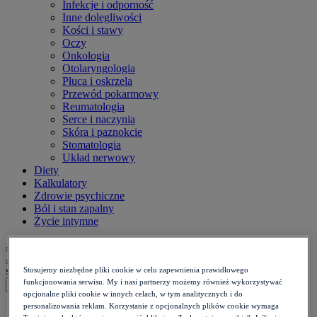
Infekcje i odporność
Inne dolegliwości
Kości i stawy
Oczy
Onkologia
Otolaryngologia
Płuca i oskrzela
Przewód pokarmowy
Reumatologia
Serce i naczynia
Skóra i paznokcie
Stomatologia
Układ nerwowy
Diety
Kalkulatory
Zdrowie psychiczne
Ból i stan zapalny
Życie intymne
szukaj
Stosujemy niezbędne pliki cookie w celu zapewnienia prawidłowego
funkcjonowania serwisu. My i nasi partnerzy możemy również wykorzystywać
opcjonalne pliki cookie w innych celach, w tym analitycznych i do
personalizowania reklam. Korzystanie z opcjonalnych plików cookie wymaga
Strona główna
>