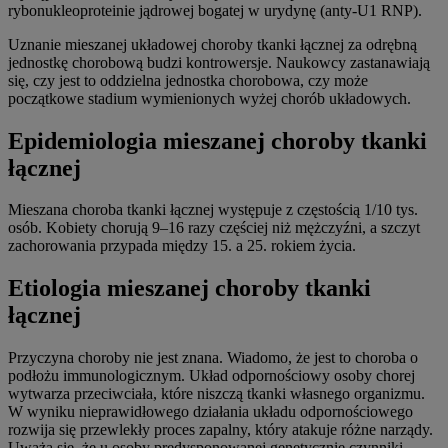
rybonukleoproteinie jądrowej bogatej w urydynę (anty-U1 RNP).
Uznanie mieszanej układowej choroby tkanki łącznej za odrębną
jednostkę chorobową budzi kontrowersje. Naukowcy zastanawiają
się, czy jest to oddzielna jednostka chorobowa, czy może
początkowe stadium wymienionych wyżej chorób układowych.
Epidemiologia mieszanej choroby tkanki
łącznej
Mieszana choroba tkanki łącznej występuje z częstością 1/10 tys.
osób. Kobiety chorują 9–16 razy częściej niż mężczyźni, a szczyt
zachorowania przypada między 15. a 25. rokiem życia.
Etiologia mieszanej choroby tkanki
łącznej
Przyczyna choroby nie jest znana. Wiadomo, że jest to choroba o
podłożu immunologicznym. Układ odpornościowy osoby chorej
wytwarza przeciwciała, które niszczą tkanki własnego organizmu.
W wyniku nieprawidłowego działania układu odpornościowego
rozwija się przewlekły proces zapalny, który atakuje różne narządy.
Uważa się, że u osoby predysponowanej genetycznie czynniki