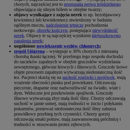
chorych, najczęściej jest to
neuropatia nerwu trójdzielnego
objawiająca się silnym bólem w obrębie twarzy;
objawy wynikające z zajęcia nerek
to np. bezobjawowy
krwiomocz lub krwinkomocz stwierdzony w badaniu
ogólnym moczu,
nadciśnienie tętnicze
pochodzenia
nerkowego,
obrzęki kończyn
, postępująca
niewydolność
nerek
. Objawy te są najczęściej wynikiem
kłębuszkowego
zapalenia nerek
;
uogólnione
powiększenie węzłów chłonnych
;
zespół Sjögrena
– występuje u 30% chorych z mieszaną
chorobą tkanki łącznej. W przebiegu tego zespołu dochodzi
do nacieków zapalnych w obrębie gruczołów wydzielania
zewnętrznego, głównie łzowych i ślinowych. Gruczoły łzowe
objęte procesem zapalnym wytwarzają niedostateczną ilość
łez. Pacjenci skarżą się na
suchość rogówki i spojówek
, mają
wrażenie obecności piasku pod powiekami. Odczuwają
pieczenie, drapanie oraz nadwrażliwość na światło, wiatr i
dym. Widoczne jest przekrwienie spojówek. Gruczoły
ślinowe wytwarzają zbyt małą ilość śliny. Chorzy odczuwają
suchość w jamie ustnej, mają trudności w żuciu i połykaniu
pokarmów, ponieważ niedostateczna ilość śliny zaburza
prawidłowy przebieg tych czynności. Chorzy gorzej
odczuwają smaki potraw, mają zaawansowaną próchnicę i
trudności w stosowaniu protez zębowych.