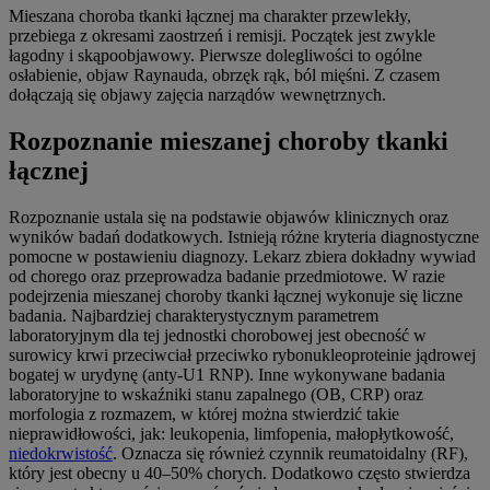
Mieszana choroba tkanki łącznej ma charakter przewlekły,
przebiega z okresami zaostrzeń i remisji. Początek jest zwykle
łagodny i skąpoobjawowy. Pierwsze dolegliwości to ogólne
osłabienie, objaw Raynauda, obrzęk rąk, ból mięśni. Z czasem
dołączają się objawy zajęcia narządów wewnętrznych.
Rozpoznanie mieszanej choroby tkanki
łącznej
Rozpoznanie ustala się na podstawie objawów klinicznych oraz
wyników badań dodatkowych. Istnieją różne kryteria diagnostyczne
pomocne w postawieniu diagnozy. Lekarz zbiera dokładny wywiad
od chorego oraz przeprowadza badanie przedmiotowe. W razie
podejrzenia mieszanej choroby tkanki łącznej wykonuje się liczne
badania. Najbardziej charakterystycznym parametrem
laboratoryjnym dla tej jednostki chorobowej jest obecność w
surowicy krwi przeciwciał przeciwko rybonukleoproteinie jądrowej
bogatej w urydynę (anty-U1 RNP). Inne wykonywane badania
laboratoryjne to wskaźniki stanu zapalnego (OB, CRP) oraz
morfologia z rozmazem, w której można stwierdzić takie
nieprawidłowości, jak: leukopenia, limfopenia, małopłytkowość,
niedokrwistość
. Oznacza się również czynnik reumatoidalny (RF),
który jest obecny u 40–50% chorych. Dodatkowo często stwierdza