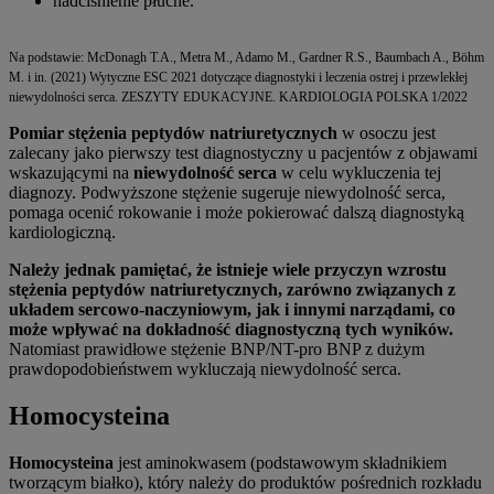
nadciśnienie płucne.
Na podstawie: McDonagh T.A., Metra M., Adamo M., Gardner R.S., Baumbach A., Böhm
M. i in. (2021) Wytyczne ESC 2021 dotyczące diagnostyki i leczenia ostrej i przewlekłej
niewydolności serca. ZESZYTY EDUKACYJNE. KARDIOLOGIA POLSKA 1/2022
Pomiar stężenia peptydów natriuretycznych
w osoczu jest
zalecany jako pierwszy test diagnostyczny u pacjentów z objawami
wskazującymi na
niewydolność serca
w celu wykluczenia tej
diagnozy. Podwyższone stężenie sugeruje niewydolność serca,
pomaga ocenić rokowanie i może pokierować dalszą diagnostyką
kardiologiczną.
Należy jednak pamiętać, że istnieje wiele przyczyn wzrostu
stężenia peptydów natriuretycznych, zarówno związanych z
układem sercowo-naczyniowym, jak i innymi narządami, co
może wpływać na dokładność diagnostyczną tych wyników.
Natomiast prawidłowe stężenie BNP/NT-pro BNP z dużym
prawdopodobieństwem wykluczają niewydolność serca.
Homocysteina
Homocysteina
jest aminokwasem (podstawowym składnikiem
tworzącym białko), który należy do produktów pośrednich rozkładu