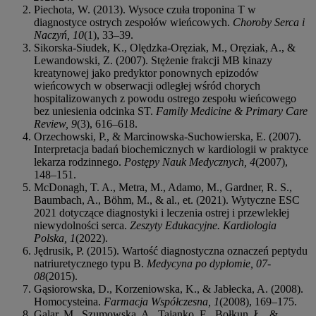
Piechota, W. (2013). Wysoce czuła troponina T w
diagnostyce ostrych zespołów wieńcowych.
Choroby Serca i
Naczyń, 10
(1), 33–39.
Sikorska-Siudek, K., Olędzka-Oręziak, M., Oręziak, A., &
Lewandowski, Z. (2007). Stężenie frakcji MB kinazy
kreatynowej jako predyktor ponownych epizodów
wieńcowych w obserwacji odległej wśród chorych
hospitalizowanych z powodu ostrego zespołu wieńcowego
bez uniesienia odcinka ST.
Family Medicine & Primary Care
Review, 9
(3), 616–618.
Orzechowski, P., & Marcinowska-Suchowierska, E. (2007).
Interpretacja badań biochemicznych w kardiologii w praktyce
lekarza rodzinnego.
Postępy Nauk Medycznych, 4
(2007),
148–151.
McDonagh, T. A., Metra, M., Adamo, M., Gardner, R. S.,
Baumbach, A., Böhm, M., & al., et. (2021). Wytyczne ESC
2021 dotyczące diagnostyki i leczenia ostrej i przewlekłej
niewydolności serca.
Zeszyty Edukacyjne. Kardiologia
Polska, 1
(2022).
Jędrusik, P. (2015). Wartość diagnostyczna oznaczeń peptydu
natriuretycznego typu B.
Medycyna po dyplomie, 07-
08
(2015).
Gąsiorowska, D., Korzeniowska, K., & Jabłecka, A. (2008).
Homocysteina.
Farmacja Współczesna, 1
(2008), 169–175.
Galar, M., Szumowska, A., Tajanko, E., Bołkun, Ł., &