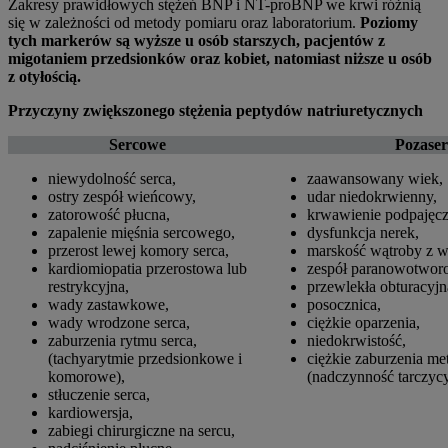
Zakresy prawidłowych stężeń BNP i NT-proBNP we krwi różnią
się w zależności od metody pomiaru oraz laboratorium.
Poziomy
tych markerów są wyższe u osób starszych, pacjentów z
migotaniem przedsionków oraz kobiet, natomiast niższe u osób
z otyłością.
Przyczyny zwiększonego stężenia peptydów natriuretycznych
Sercowe
Pozase
niewydolność serca,
zaawansowany wiek,
ostry zespół wieńcowy,
udar niedokrwienny,
zatorowość płucna,
krwawienie podpaję
zapalenie mięśnia sercowego,
dysfunkcja nerek,
przerost lewej komory serca,
marskość wątroby z 
kardiomiopatia przerostowa lub
zespół paranowotwor
restrykcyjna,
przewlekła obturacyjn
wady zastawkowe,
posocznica,
wady wrodzone serca,
ciężkie oparzenia,
zaburzenia rytmu serca,
niedokrwistość,
(tachyarytmie przedsionkowe i
ciężkie zaburzenia me
komorowe),
(nadczynność tarczyc
stłuczenie serca,
kardiowersja,
zabiegi chirurgiczne na sercu,