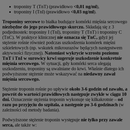
troponiny T (TnT) (prawidłowo
<0,01 ng/ml
),
troponiny I (TnI) (prawidłowo
<0,03 ng/ml
).
Troponiny sercowe
to białka budujące komórki mięśnia sercowego
niezbędne do jego
prawidłowego skurczu.
Składają się z 3
podjednostek: troponiny I (TnI), troponiny T (TnT) i troponiny C
(TnC). W praktyce klinicznej
nie oznacza się TnC,
gdyż jej
stężenie rośnie również podczas uszkodzenia komórek mięśni
szkieletowych (np. wskutek mikrourazów będących następstwem
aktywności fizycznej).
Natomiast wykrycie wzrostu poziomu
TnT i TnI w surowicy krwi sugeruje uszkodzenie konkretnie
mięśnia sercowego.
W sytuacji, gdy komórki serca ulegają
uszkodzeniu, troponiny są uwalniane do krwi. Właśnie dlatego ich
podwyższone stężenie może wskazywać na
niedawny zawał
mięśnia sercowego.
Stężenie troponin rośnie po upływie
około 3-6 godzin od zawału, a
powrót do wartości prawidłowych następuje zwykle w ciągu 10
dni.
Oznaczenie stężenia troponin wykonuje się kilkakrotnie –
od
razu po przyjęciu do szpitala, a następnie po 3-6 godzinach
(w
zależności od metody badania).
Podwyższone stężenie troponin występuje
nie tylko przy zawale
serca,
ale także w: