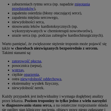
zaburzeniach rytmu serca (np. napadzie
migotania
przedsionków
),
zapaleniu osierdzia (błony otaczającej serce),
zapaleniu mięśnia sercowego,
niewydolności serca,
stosowaniu leków kardiotoksycznych (np.
wykorzystywanych w chemioterapii nowotworów),
urazie serca (np. podczas zabiegów kardiochirurgicznych).
Warto pamiętać, że zwiększone stężenie troponin może pojawić się
także
w chorobach niezwiązanych bezpośrednio z sercem.
Takimi stanami są:
zatorowość płucna
,
posocznica (sepsa),
wstrząs
,
ciężkie
oparzenia
,
ostra
niewydolność oddechowa
,
ekstremalny wysiłek fizyczny,
niewydolność nerek.
Każdy przypadek jest indywidualny i wymaga dogłębnej analizy
przez lekarza.
Poziom troponiny to tylko jedno z wielu narzędzi
w diagnozowaniu stanu serca,
a na ostateczne rozpoznanie składa
się ogólny stan kliniczny pacjenta, objawy przez niego zgłaszane i