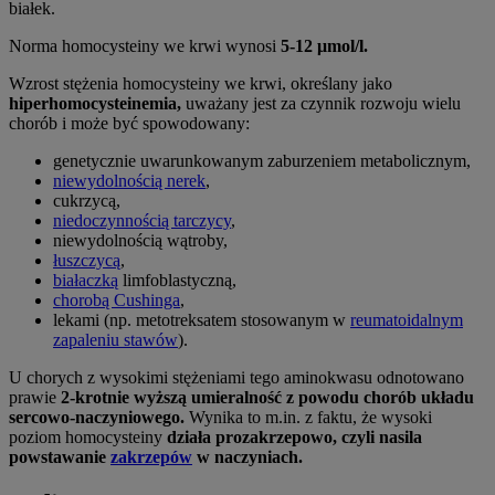
białek.
Norma homocysteiny we krwi wynosi
5-12 μmol/l.
Wzrost stężenia homocysteiny we krwi, określany jako
hiperhomocysteinemia,
uważany jest za czynnik rozwoju wielu
chorób i może być spowodowany:
genetycznie uwarunkowanym zaburzeniem metabolicznym,
niewydolnością nerek
,
cukrzycą,
niedoczynnością tarczycy
,
niewydolnością wątroby,
łuszczycą
,
białaczką
limfoblastyczną,
chorobą Cushinga
,
lekami (np. metotreksatem stosowanym w
reumatoidalnym
zapaleniu stawów
).
U chorych z wysokimi stężeniami tego aminokwasu odnotowano
prawie
2-krotnie wyższą umieralność z powodu chorób układu
sercowo-naczyniowego.
Wynika to m.in. z faktu, że wysoki
poziom homocysteiny
działa prozakrzepowo, czyli nasila
powstawanie
zakrzepów
w naczyniach.