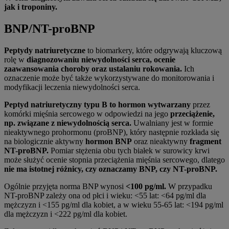
jak i troponiny.
BNP/NT-proBNP
Peptydy natriuretyczne
to biomarkery, które odgrywają kluczową
rolę w
diagnozowaniu niewydolności serca, ocenie
zaawansowania choroby oraz ustalaniu rokowania.
Ich
oznaczenie może być także wykorzystywane do monitorowania i
modyfikacji leczenia niewydolności serca.
Peptyd natriuretyczny typu B to hormon wytwarzany
przez
komórki mięśnia sercowego w odpowiedzi na jego
przeciążenie,
np. związane z niewydolnością serca.
Uwalniany jest w formie
nieaktywnego prohormonu (proBNP), który następnie rozkłada się
na biologicznie aktywny
hormon BNP
oraz nieaktywny
fragment
NT-proBNP.
Pomiar stężenia obu tych białek w surowicy krwi
może służyć ocenie stopnia przeciążenia mięśnia sercowego, dlatego
nie ma istotnej różnicy, czy oznaczamy BNP, czy NT-proBNP.
Ogólnie przyjęta norma BNP wynosi
<100 pg/ml.
W przypadku
NT-proBNP zależy ona od płci i wieku: <55 lat: <64 pg/ml dla
mężczyzn i <155 pg/ml dla kobiet, a w wieku 55-65 lat: <194 pg/ml
dla mężczyzn i <222 pg/ml dla kobiet.