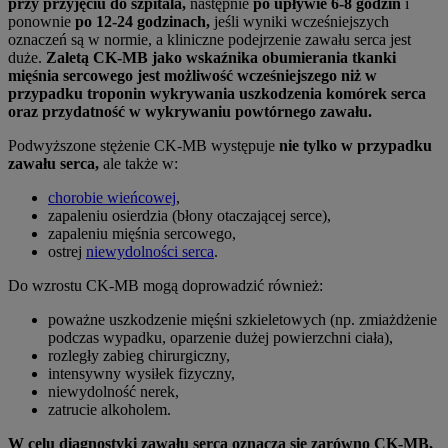
przy przyjęciu do szpitala,
następnie
po upływie 6-8 godzin
i
ponownie
po 12-24 godzinach,
jeśli wyniki wcześniejszych
oznaczeń są w normie, a kliniczne podejrzenie zawału serca jest
duże.
Zaletą CK-MB jako wskaźnika obumierania tkanki
mięśnia sercowego jest możliwość wcześniejszego niż w
przypadku troponin wykrywania uszkodzenia komórek serca
oraz przydatność w wykrywaniu powtórnego zawału.
Podwyższone stężenie CK-MB występuje
nie tylko w przypadku
zawału serca,
ale także w:
chorobie wieńcowej
,
zapaleniu osierdzia (błony otaczającej serce),
zapaleniu mięśnia sercowego,
ostrej
niewydolności serca
.
Do wzrostu CK-MB mogą doprowadzić również:
poważne uszkodzenie mięśni szkieletowych (np. zmiażdżenie
podczas wypadku, oparzenie dużej powierzchni ciała),
rozległy zabieg chirurgiczny,
intensywny wysiłek fizyczny,
niewydolność nerek,
zatrucie alkoholem.
W celu diagnostyki zawału serca oznacza się zarówno CK-MB,