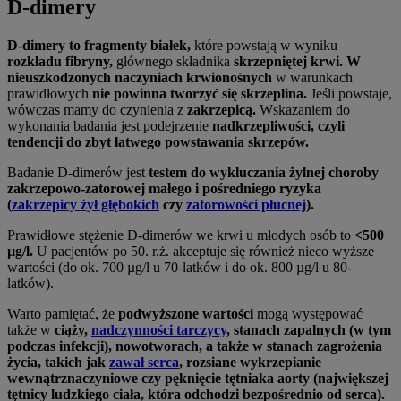
D-dimery
D-dimery to fragmenty białek,
które powstają w wyniku
rozkładu fibryny,
głównego składnika
skrzepniętej krwi.
W
nieuszkodzonych naczyniach krwionośnych
w warunkach
prawidłowych
nie powinna tworzyć się skrzeplina.
Jeśli powstaje,
wówczas mamy do czynienia z
zakrzepicą.
Wskazaniem do
wykonania badania jest podejrzenie
nadkrzepliwości, czyli
tendencji do zbyt łatwego powstawania skrzepów.
Badanie D-dimerów jest
testem do wykluczania żylnej choroby
zakrzepowo-zatorowej małego i pośredniego ryzyka
(
zakrzepicy żył głębokich
czy
zatorowości płucnej
).
Prawidłowe stężenie D-dimerów we krwi u młodych osób to
<500
µg/l.
U pacjentów po 50. r.ż. akceptuje się również nieco wyższe
wartości (do ok. 700 µg/l u 70-latków i do ok. 800 µg/l u 80-
latków).
Warto pamiętać, że
podwyższone wartości
mogą występować
także w
ciąży,
nadczynności tarczycy
, stanach zapalnych (w tym
podczas infekcji), nowotworach, a także w stanach zagrożenia
życia, takich jak
zawał serca
, rozsiane wykrzepianie
wewnątrznaczyniowe czy pęknięcie tętniaka aorty (największej
tętnicy ludzkiego ciała, która odchodzi bezpośrednio od serca).