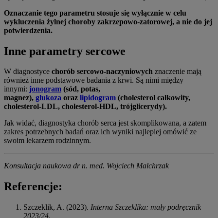
Oznaczanie tego parametru stosuje się wyłącznie w celu
wykluczenia żylnej choroby zakrzepowo-zatorowej, a nie do jej
potwierdzenia.
Inne parametry sercowe
W diagnostyce
chorób sercowo-naczyniowych
znaczenie mają
również inne podstawowe badania z krwi. Są nimi między
innymi:
jonogram
(sód, potas,
magnez),
glukoza
oraz
lipidogram
(cholesterol całkowity,
cholesterol-LDL, cholesterol-HDL, trójglicerydy).
Jak widać, diagnostyka chorób serca jest skomplikowana, a zatem
zakres potrzebnych badań oraz ich wyniki najlepiej omówić ze
swoim lekarzem rodzinnym.
Konsultacja naukowa dr n. med. Wojciech Malchrzak
Referencje:
Szczeklik, A. (2023).
Interna Szczeklika: mały podręcznik
2023/24
.