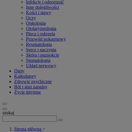
Infekcje i odporność
Inne dolegliwości
Kości i stawy
Oczy
Onkologia
Otolaryngologia
Płuca i oskrzela
Przewód pokarmowy
Reumatologia
Serce i naczynia
Skóra i paznokcie
Stomatologia
Układ nerwowy
Diety
Kalkulatory
Zdrowie psychiczne
Ból i stan zapalny
Życie intymne
szukaj
Strona główna
>