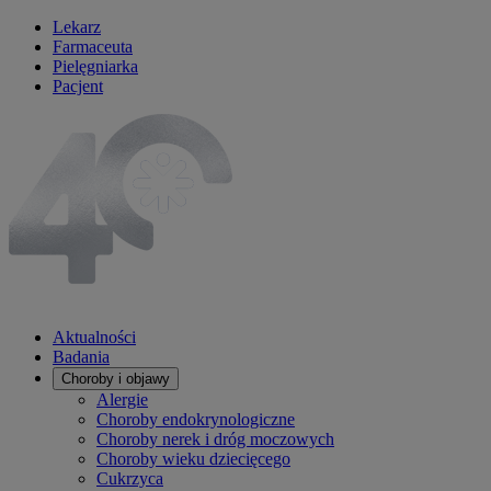
Lekarz
Farmaceuta
Pielęgniarka
Pacjent
Aktualności
Badania
Choroby i objawy
Alergie
Choroby endokrynologiczne
Choroby nerek i dróg moczowych
Choroby wieku dziecięcego
Cukrzyca