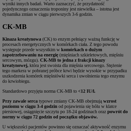
wyniki innych badań. Warto zaznaczyć, że przydatność
pojedynczego oznaczenia troponiny jest niewielka – istotna jest
dynamika zmian w ciągu pierwszych 3-6 godzin.
CK-MB
Kinaza kreatynowa
(CK) to enzym pełniący ważną funkcję w
procesach energetycznych w komórkach ciała. Z tego powodu
występuje przede wszystkim w
komórkach o dużym
zapotrzebowaniu na energię
(mięśniach szkieletowych, mięśniu
sercowym, mózgu).
CK-MB to jedna z frakcji kinazy
kreatynowej,
która jest swoista dla mięśnia sercowego. Stężenie
tego markera w pobranej próbce krwi będzie wysokie w przypadku
uszkodzenia komórek mięśniówki serca i uwolnienia tego enzymu
do krwiobiegu.
Standardowo przyjęta norma CK-MB to
<12 IU/l.
Przy zawale serca
typowe zmiany CK-MB obejmują
wzrost
poziomu w ciągu 3-4 godzin
od pojawienia się bólu w klatce
piersiowej, osiągnięcie szczytu po 18-24 godzinach oraz
powrót do
normy w ciągu 72 godzin od początku objawów.
U większości pacjentów powinno się oznaczać aktywność enzymu